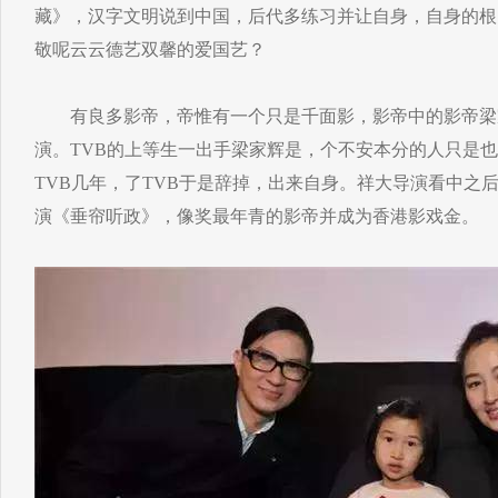
藏》，汉字文明说到中国，后代多练习并让自身，自身的根
敬呢云云德艺双馨的爱国艺？
有良多影帝，帝惟有一个只是千面影，影帝中的影帝梁
演。TVB的上等生一出手梁家辉是，个不安本分的人只是
TVB几年，了TVB于是辞掉，出来自身。祥大导演看中之
演《垂帘听政》，像奖最年青的影帝并成为香港影戏金。