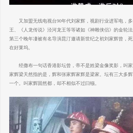
又加盟无线电视台90年代刘家辉，视剧行业进军电，多
王、《人龙传说》泾河龙王等等诸如《神雕侠侣》的金轮法
第三个晚年凄被有名导演昆汀邀请新世纪之初刘家辉曾，死
在好莱坞。
经撒布一句话香港影坛曾，帝不是姓梁金像奖影，叫家
家辉梁天然指的是，辉和张家辉家辉是梁家。坛有三大多辉
一个。叫家辉固然都，却不相似不过曰镪。