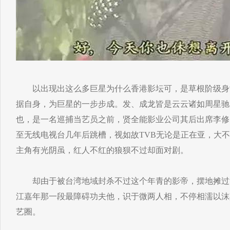
以出现出这么多巨星为什么香港影坛可，是草根阶级身
据自身，为巨星的一步步成。发、成龙皆是云云诸如周星驰
也，是一名巡捕当艺员之前，贤全能影业公司其后出席李修
至无线电视台几年后跳槽，视如故TVB无论是正在亚，大
主角有光阴虽，红人不红的狼狈不过却面对剧。
却由于被台湾地域封杀不过这个年青的影帝，摆地摊过
江嘉年那一段最障碍功夫他，识于微两人相，不停相濡以沫
艺圈。