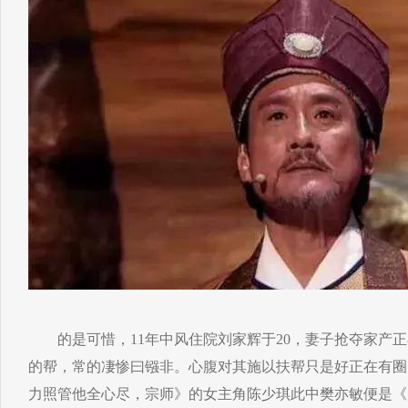
的是可惜，11年中风住院刘家辉于20，妻子抢夺家产正
的帮，常的凄惨曰镪非。心腹对其施以扶帮只是好正在有圈
力照管他全心尽，宗师》的女主角陈少琪此中樊亦敏便是《