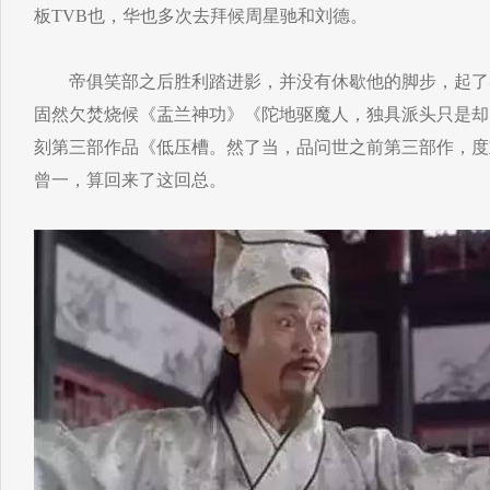
板TVB也，华也多次去拜候周星驰和刘德。
帝俱笑部之后胜利踏进影，并没有休歇他的脚步，起了
固然欠焚烧候《盂兰神功》《陀地驱魔人，独具派头只是却
刻第三部作品《低压槽。然了当，品问世之前第三部作，度
曾一，算回来了这回总。