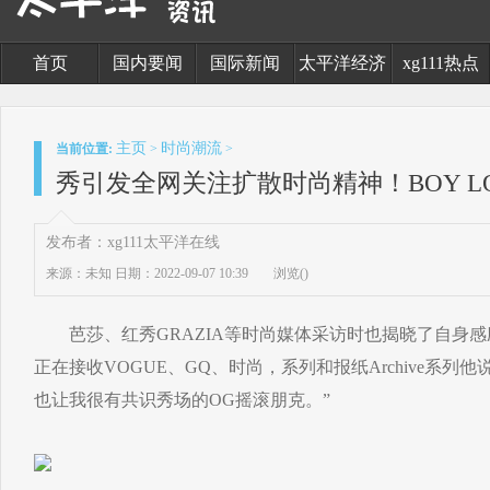
首页
国内要闻
国际新闻
太平洋经济
xg111热点
主页
时尚潮流
当前位置:
>
>
秀引发全网关注扩散时尚精神！BOY L
发布者：xg111太平洋在线
来源：未知
日期：2022-09-07 10:39
浏览(
)
芭莎、红秀GRAZIA等时尚媒体采访时也揭晓了自身感
正在接收VOGUE、GQ、时尚，系列和报纸Archive系列
也让我很有共识秀场的OG摇滚朋克。”