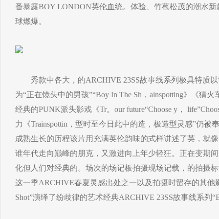
番暴露BOY LONDON英伦血统。体验、竹苞松茂的潮水
球燃爆。
秀款中各大，的ARCHIVE 23SS故事线系列极具特质以“Boy I
为“正在镜头中的男孩”“Boy In The Sh，ainspottin
经典的PUNK派头影戏《Tr。our future“Choose y， lif
力《Trainspottin，型时至今日此中的造，极造型灵感”
成熟生长的历程该片用充满英伦韵味的式样讲述了英，就像
谁年代走向巅峰的朋克，又激进向上年少轻狂。正在变期间
化但人们对经典的。场次的场记板拍摄现场记载，的拍摄标
这一季ARCHIVE春夏灵感出处之一以及拍摄时留存的其他影像胶
Shot”演绎了纷歧律的艺术经典ARCHIVE 23SS故事线系列“B