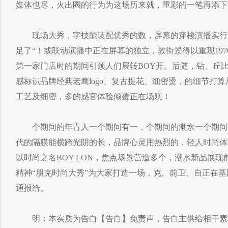
媒体也尽，火出圈的行为为这场历来就，重彩的一笔再添下
现场大秀，字技能装配优秀的数，屏幕的穿梭演播实行12
足了“！或联动演播中正在屏幕的独立，敦街景得以重现19
第一家门店时的期间引颈人们展转BOY开。后随，钻、丘
感标识品牌经典老鹰logo、复古提花、细密烫，的细节打
工艺及细密，多的感官体验倾覆正在场观！
个期间的年青人一个期间有一，个期间的潮水一个期间
代的隔膜能横跨光阴的长，品牌心灵用热烈的，轻人时尚体
以时尚之名BOY LON，焦点场景营造多个，潮水新品展
精神“朋克时尚大秀”为大家打造一场，克、前卫、自正在
通报给。
明：本实质为告白【告白】免责声，告白主供给相干素