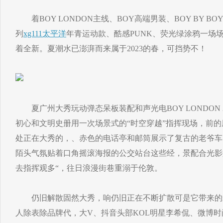
着BOY LONDON主线、BOY高端男装、BOY BY BOY
列
xg111太平洋
年青运动款、酷感PUNK、荧光绿涂鸦一场
着全新。夏潮水已澎湃而来属于2023的春，可挡势不！
夏广州大秀玩动弹态呆板装配和声光电BOY LONDON 2
初心和文明史册用一次场景式的“时空穿越”指挥现场，前
处正在大秀的，、赤色的电话亭和邮筒展示了复古的老爷车
陌头气氛贴着口角摇滚海报的公交站台这些经，景配合光影
去指挥观多“，往日浪漫街巷重溺于伦敦。
仍旧解散固然大秀，响仍旧正在不断扩散可是它带来的
人除表除品牌代，大V、抖音头部KOL明星李希侃、微博