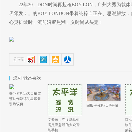
22年20，DON时尚再起程BOY LON，广州大秀为载体以
界颁发：。的BOY LONDON带着纯粹自正在、思潮解放
心灵扩散时，流前沿聚焦潮，义时尚从头定！
分享到
您可能还喜欢
哭47岁周迅大口抽雪
茄动作熟练明星聚餐
引热议何
回报率分析代理手游
文专家：在没基站处
首批
满足应急通信大众智
软件
能手机
荣获