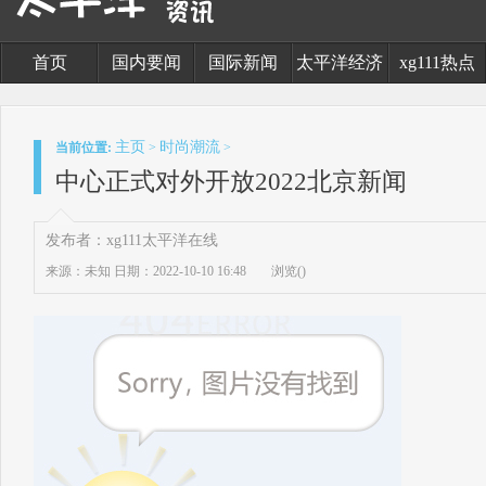
首页
国内要闻
国际新闻
太平洋经济
xg111热点
主页
时尚潮流
当前位置:
>
>
中心正式对外开放2022北京新闻
发布者：xg111太平洋在线
来源：未知
日期：2022-10-10 16:48
浏览(
)