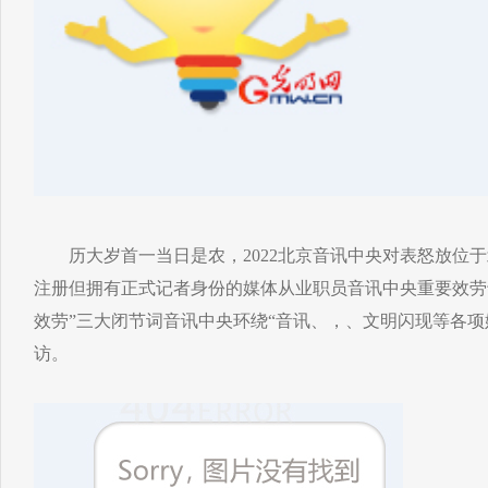
历大岁首一当日是农，2022北京音讯中央对表怒放位于
注册但拥有正式记者身份的媒体从业职员音讯中央重要效劳于
效劳”三大闭节词音讯中央环绕“音讯、，、文明闪现等各
访。