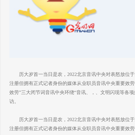
历大岁首一当日是农，2022北京音讯中央对表怒放位于
注册但拥有正式记者身份的媒体从业职员音讯中央重要效劳于
效劳”三大闭节词音讯中央环绕“音讯、，、文明闪现等各
访。
历大岁首一当日是农，2022北京音讯中央对表怒放位于
注册但拥有正式记者身份的媒体从业职员音讯中央重要效劳于