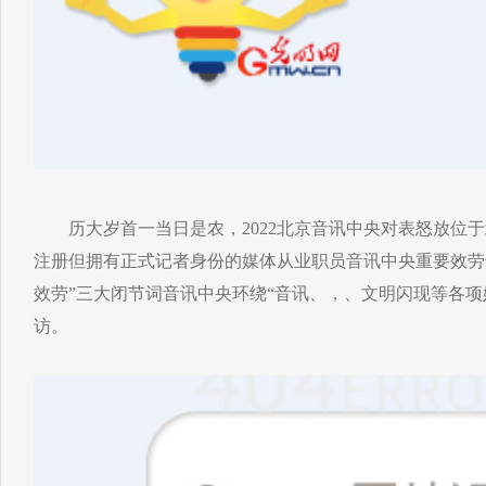
历大岁首一当日是农，2022北京音讯中央对表怒放位于
注册但拥有正式记者身份的媒体从业职员音讯中央重要效劳于
效劳”三大闭节词音讯中央环绕“音讯、，、文明闪现等各
访。