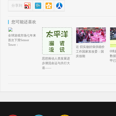
分享到
您可能还喜欢
全球游戏市场七年来
首次下滑Sensor
Tower：
近 切实做好保供稳价
0球
工作国家发改委：国
数据
庆假期
思想推动人类发展进
甲已
步潮流命运与共行大
道——