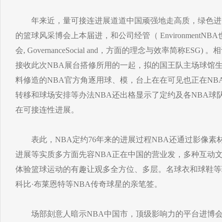
年来近，量可接连进展道道中国顽强地走高质，绿色进展
的篮球风采博会上本届进，和公司经管（ Environment
会, GovernanceSocial and，方面的理念与效率简称ESG
接收此次NBA展台搭修所用的一起，拟的国王队主场球馆
料修造的NBA官方角逐用球、模，台上在在可见也正在NB
转移和球场安排等办法NBA还出格显示了定约及各NBA球
在可接连性进展。
表此，NBA定约76年来的进展过程NBA还通过影像素材
进展等实质多方面先容NBA正在中国的营业发，多种互动
体验篮球运动的有趣让观多全方位、多层。名球衣和球鞋等
科比·布莱恩特等NBA传奇球星的亲笔签。
场部刻意人暗示NBA中国市，顶级影响力的平台进博会